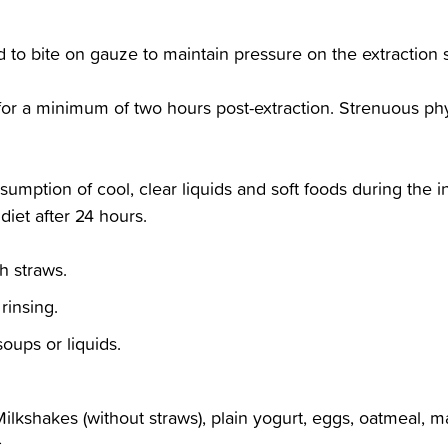
 to bite on gauze to maintain pressure on the extraction sit
ty for a minimum of two hours‬‭ post-extraction. Strenuous p
mption of cool, clear liquids‬‭ and soft foods during the ini
iet after 24 hours.‬
 straws.‬
insing.‬
ups or liquids.‬
kshakes (without straws), plain yogurt, eggs, oatmeal,‬ m
‬