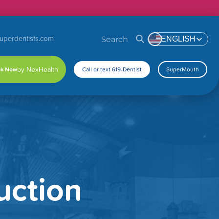
uperdentists.com
Search
ENGLISH
k Now
Call or text 619-Dentist
SuperMouth
uction