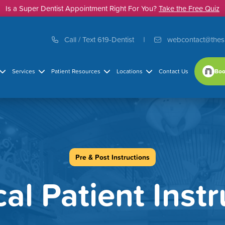
Is a Super Dentist Appointment Right For You?
Take the Free Quiz
Call / Text 619-Dentist
webcontact@thes
Boo
Services
Patient Resources
Locations
Contact Us
Pre & Post Instructions
al Patient Instr