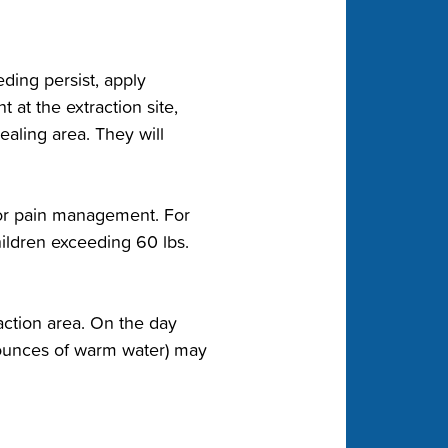
ing‬‭ persist, apply
 at the extraction site,
ealing area. They will
for pain‬‭ management. For
Children exceeding 60 lbs.
tion‬‭ area. On the day
t ounces of warm water) may