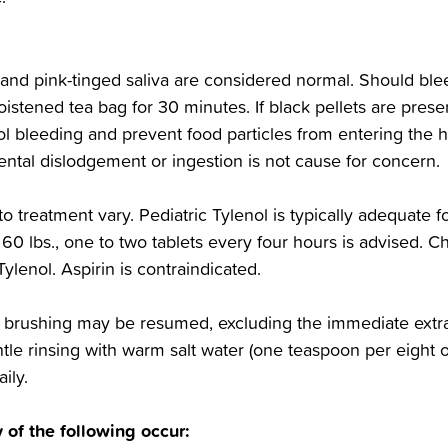
and pink-tinged saliva are‬‭ considered normal. Should bleed
stened tea bag for 30 minutes.‬‭ If black pellets are present
l bleeding‬‭ and prevent food particles from entering the h
idental dislodgement or ingestion is not cause for concern.‬
to treatment vary. Pediatric‬‭ Tylenol is typically adequate 
60 lbs., one to two tablets every four‬‭ hours is advised. 
enol. Aspirin‬‭ is contraindicated.‬
h brushing may be resumed, excluding‬‭ the immediate extrac
ntle rinsing with warm salt water (one‬‭ teaspoon per eigh
ly.‬
y of the following occur:‬