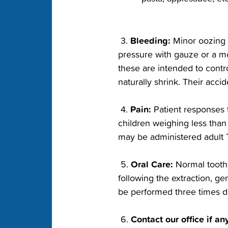
‭ Bleeding:‬
‭ 3.‬
‭ Minor oozing 
pressure with gauze or a moi
these are intended to contro
naturally shrink.‬‭ Their acc
‭ Pain:‬
‭ 4.‬
‭ Patient responses 
children weighing less than 
may be administered adult Tyl
‭ Oral Care:‬
‭ 5.‬
‭ Normal toot
following the extraction, ge
be performed three times dai
‭ Contact our office if an
‭ 6.‬