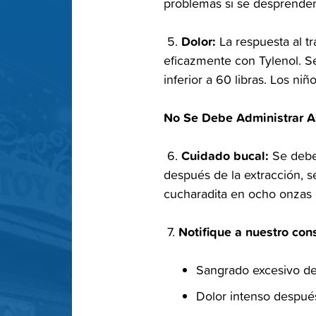
problemas si se desprenden 
‭ Dolor:‬
‭ 5.‬
‭ La respuesta al t
eficazmente con Tylenol. Se
inferior a 60 libras. Los ni
No Se Debe‬
Administrar As
‭ Cuidado bucal:‬
‭ 6.‬
‭ Se debe
después de la extracción, se
cucharadita en ocho onzas de
‭ Notifique a nuestro con
‭ 7.‬
Sangrado excesivo de
Dolor intenso después