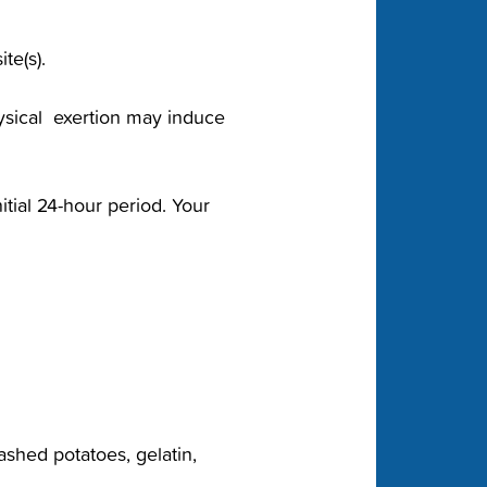
e(s).‬
hysical‬ exertion may induce
tial‬‭ 24-hour period. Your
ashed potatoes, gelatin,