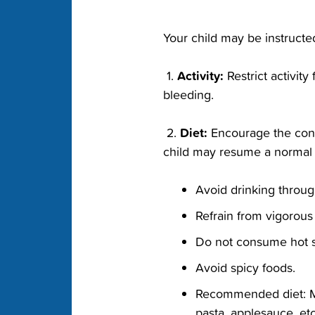
Your child may be instructed
‭ Activity:‬
‭ 1.‬
‭ Restrict activi
bleeding.‬
‭ Diet:‬
‭ 2.‬
‭ Encourage the consu
child may resume a normal d
Avoid drinking through
Refrain from vigorous r
Do not consume hot so
Avoid spicy foods.‬
Recommended diet: Mil
pasta, applesauce, etc.