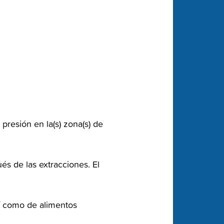
resión‬‭ en la(s) zona(s) de
s‬‭ de las extracciones. El
í‬‭ como de alimentos