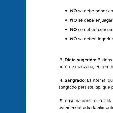
NO‬
‭ se debe beber co
NO‬
‭ se debe enjuagar
NO‬
‭ se deben consumi
NO‬
‭ se deben ingerir
‭ Dieta sugerida:‬
‭ 3.‬
‭ Batidos
puré de manzana, entre otro
‭ Sangrado:‬
‭ 4.‬
‭ Es normal qu
sangrado persiste, aplique 
‭ Si observa unos rollitos bl
evitar la entrada de alimento