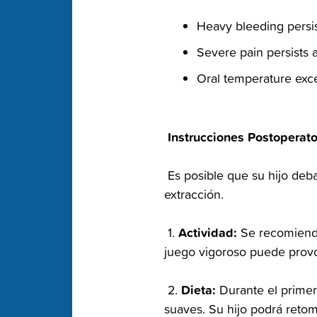
‬‭Heavy bleeding persis
Severe pain persists a
Oral temperature exce
‭ Instrucciones Postoperat
‭ Es posible que su hijo deb
extracción.‬
‭ Actividad:‬
‭ 1.‬
‭ Se recomienda
juego vigoroso puede provo
‭ Dieta:‬
‭ 2.‬
‭ Durante el primer
suaves. Su hijo podrá retom