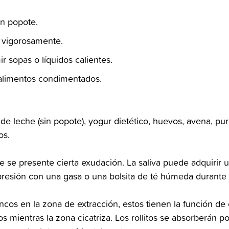
n popote.‬
 vigorosamente.‬
r sopas o líquidos calientes.‬
 alimentos condimentados.‬
 de leche (sin popote), yogur‬‭ dietético, huevos, avena, pur
s.‬
e se presente cierta exudación.‬‭ La saliva puede adquirir un
presión con una gasa o una bolsita de‬‭ té húmeda durante 
ancos en la zona de extracción, estos tienen la función de‬‭
s mientras la zona cicatriza. Los‬‭ rollitos se absorberán p